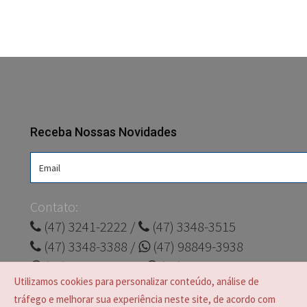
Receba Nossas Novidades
Contato:
(47) 3241-2222 /
(47) 3348-3515
(47) 3348-3388 /
(47) 98849-3938
(47) 98835-1691 /
(47) 99125-2885
Utilizamos cookies para personalizar conteúdo, análise de
junior@eletrovolt.com.br
tráfego e melhorar sua experiência neste site, de acordo com